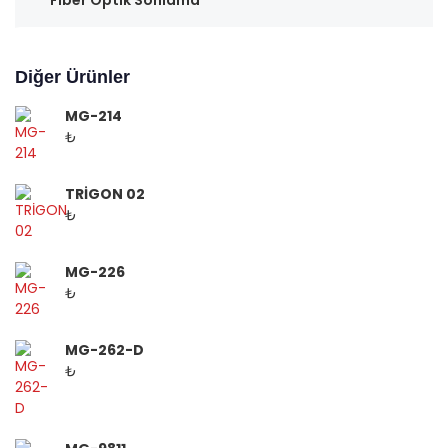
Fiber Optik Sonlama
Diğer Ürünler
MG-214
₺
TRİGON 02
₺
MG-226
₺
MG-262-D
₺