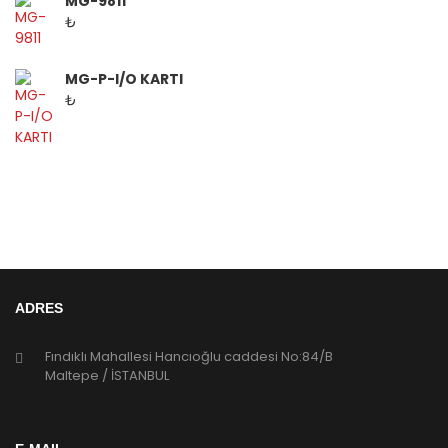
MG-9811
₺
MG-P-I/O KARTI
₺
ADRES
Fındıklı Mahallesi Hancıoğlu caddesi No:84/B
Maltepe / İSTANBUL