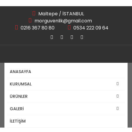
Maltepe / İSTANBUL
morguvenlik@gmail.com
0216 367 80 80
0534 222 09 64
ANASAYFA
KURUMSAL
Fiber Optik Sonlama
ÜRÜNLER
GALERİ
Anasayfa
İLETİŞİM
Fiber Optik Sonlama