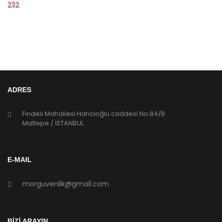
ADRES
Fındıklı Mahallesi Hancıoğlu caddesi No:84/B
Maltepe / İSTANBUL
E-MAIL
morguvenlik@gmail.com
BİZİ ARAYIN