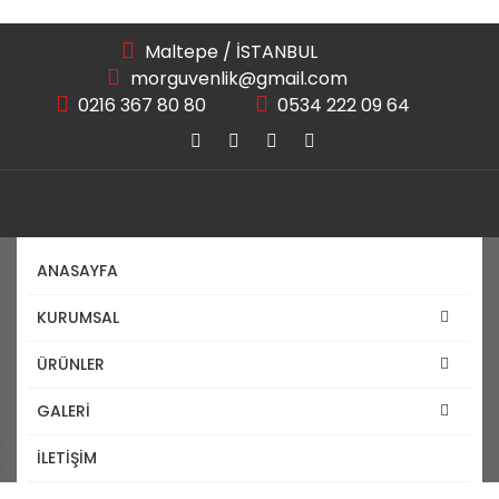
Maltepe / İSTANBUL
morguvenlik@gmail.com
0216 367 80 80
0534 222 09 64
ANASAYFA
KURUMSAL
Plaka Tanıma Sistemi
ÜRÜNLER
GALERİ
Anasayfa
İLETİŞİM
Plaka Tanıma Sistemi